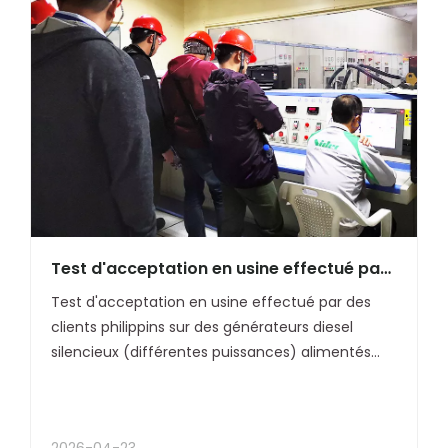
Test d'acceptation en usine effectué par
des clients philippins sur des générateurs
Test d'acceptation en usine effectué par des
diesel silencieux (différentes puissances)
clients philippins sur des générateurs diesel
alimentés par Cummins et Leroy-Somer
silencieux (différentes puissances) alimentés
par Cummins et Leroy-Somer
2026-04-23