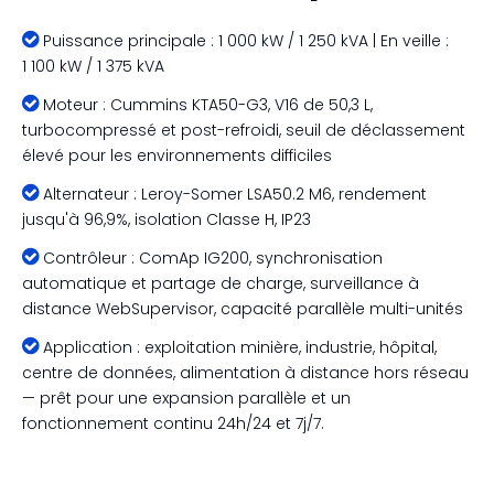

Puissance principale : 1 000 kW / 1 250 kVA | En veille :
1 100 kW / 1 375 kVA

Moteur : Cummins KTA50-G3, V16 de 50,3 L,
turbocompressé et post-refroidi, seuil de déclassement
élevé pour les environnements difficiles

Alternateur : Leroy-Somer LSA50.2 M6, rendement
jusqu'à 96,9%, isolation Classe H, IP23

Contrôleur : ComAp IG200, synchronisation
automatique et partage de charge, surveillance à
distance WebSupervisor, capacité parallèle multi-unités

Application : exploitation minière, industrie, hôpital,
centre de données, alimentation à distance hors réseau
— prêt pour une expansion parallèle et un
fonctionnement continu 24h/24 et 7j/7.