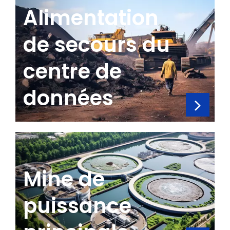
Alimentation
de secours du
centre de
données
Mine de
puissance